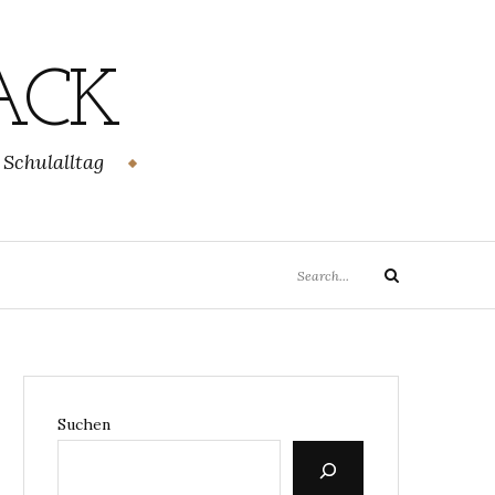
ACK
 Schulalltag
Search
Search
for:
Suchen