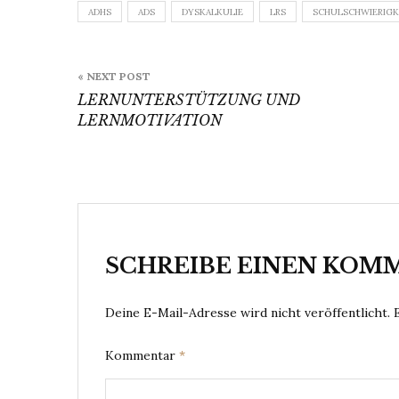
ADHS
ADS
DYSKALKULIE
LRS
SCHULSCHWIERIGK
Beitragsnavigation
« NEXT POST
LERNUNTERSTÜTZUNG UND
LERNMOTIVATION
SCHREIBE EINEN KOM
Deine E-Mail-Adresse wird nicht veröffentlicht.
Kommentar
*