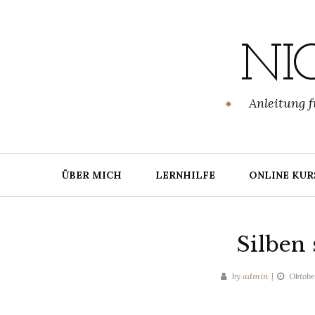
Skip
to
content
NI
Anleitung f
ÜBER MICH
LERNHILFE
ONLINE KUR
Silben
by
admin
Oktobe