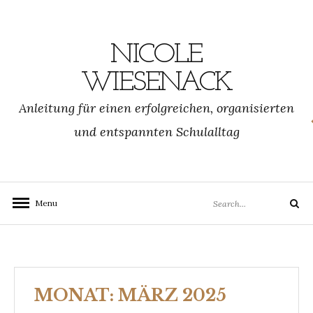
Skip
to
content
NICOLE
WIESENACK
Anleitung für einen erfolgreichen, organisierten
und entspannten Schulalltag
Search
Menu
Search
for:
MONAT:
MÄRZ 2025