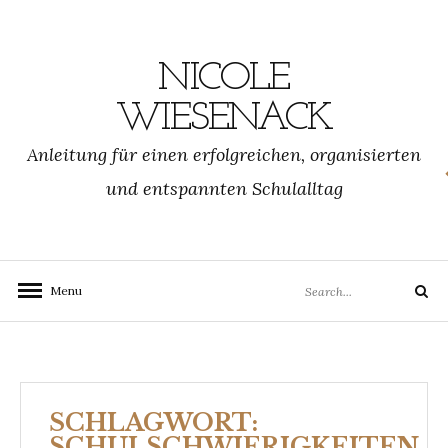
Skip
to
content
NICOLE
WIESENACK
Anleitung für einen erfolgreichen, organisierten
und entspannten Schulalltag
Search
Menu
Search
for:
SCHLAGWORT:
SCHULSCHWIERIGKEITEN